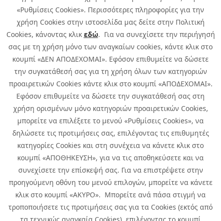
«Ρυθμίσεις Cookies». Περισσότερες πληροφορίες για την
χρήση Cookies στην ιστοσελίδα μας δείτε στην Πολιτική
Cookies, κάνοντας κλικ
εδώ
. Για να συνεχίσετε την περιήγησή
σας με τη χρήση μόνο των αναγκαίων cookies, κάντε κλικ στο
κουμπί «ΔΕΝ ΑΠΟΔΕΧΟΜΑΙ». Εφόσον επιθυμείτε να δώσετε
την συγκατάθεσή σας για τη χρήση όλων των κατηγοριών
προαιρετικών Cookies κάντε κλικ στο κουμπί «ΑΠΟΔΕΧΟΜΑΙ».
Εφόσον επιθυμείτε να δώσετε την συγκατάθεσή σας στη
χρήση ορισμένων μόνο κατηγοριών προαιρετικών Cookies,
μπορείτε να επιλέξετε το μενού «Ρυθμίσεις Cookies», να
δηλώσετε τις προτιμήσεις σας, επιλέγοντας τις επιθυμητές
κατηγορίες Cookies και στη συνέχεια να κάνετε κλικ στο
κουμπί «ΑΠΟΘΗΚΕΥΣΗ», για να τις αποθηκεύσετε και να
συνεχίσετε την επίσκεψή σας. Για να επιστρέψετε στην
προηγούμενη οθόνη του μενού επιλογών, μπορείτε να κάνετε
Copyright © 2026 Infoquest.gr Με επιφύλαξη κάθε νόμιμου δικαιώματος.
κλικ στο κουμπί «ΑΚΥΡΟ». Μπορείτε ανά πάσα στιγμή να
τροποποιήσετε τις προτιμήσεις σας για τα Cookies (εκτός από
Πολιτική Cookies
Προτιμήσεις Cookies
|
Όροι Χρήσης
τα τεχνικώς αναγκαία Cookies), επιλέγοντας το κουμπί
Πολιτική Απορρήτου: Για να ενημερωθείτε σχετικά με την επεξεργασία