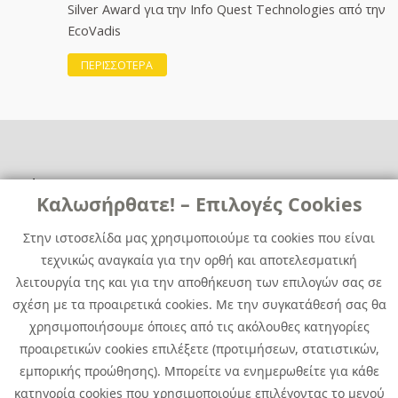
Silver Award για την Info Quest Technologies από την
EcoVadis
ΠΕΡΙΣΣΟΤΕΡΑ
Χρήσιμα
Χρήσιμα
Καλωσήρθατε! – Επιλογές Cookies
Επικοινωνία
Νέα
Στην ιστοσελίδα μας χρησιμοποιούμε τα cookies που είναι
Media Kit
Καριέρα
τεχνικώς αναγκαία για την ορθή και αποτελεσματική
Όμιλος Quest
λειτουργία της και για την αποθήκευση των επιλογών σας σε
Site Map
σχέση με τα προαιρετικά cookies. Με την συγκατάθεσή σας θα
χρησιμοποιήσουμε όποιες από τις ακόλουθες κατηγορίες
προαιρετικών cookies επιλέξετε (προτιμήσεων, στατιστικών,
εμπορικής προώθησης). Μπορείτε να ενημερωθείτε για κάθε
κατηγορία cookies που χρησιμοποιούμε επιλέγοντας το μενού