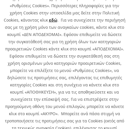
«Ρυθμίσεις Cookies». Περισσότερες πληροφορίες για την
χρήση Cookies στην ιστοσελίδα μας δείτε στην Πολιτική
Cookies, κάνοντας κλικ
εδώ
. Για να συνεχίσετε την περιήγησή
σας με τη χρήση μόνο των αναγκαίων cookies, κάντε κλικ στο
κουμπί «ΔΕΝ ΑΠΟΔΕΧΟΜΑΙ». Εφόσον επιθυμείτε να δώσετε
την συγκατάθεσή σας για τη χρήση όλων των κατηγοριών
προαιρετικών Cookies κάντε κλικ στο κουμπί «ΑΠΟΔΕΧΟΜΑΙ».
Εφόσον επιθυμείτε να δώσετε την συγκατάθεσή σας στη
χρήση ορισμένων μόνο κατηγοριών προαιρετικών Cookies,
μπορείτε να επιλέξετε το μενού «Ρυθμίσεις Cookies», να
δηλώσετε τις προτιμήσεις σας, επιλέγοντας τις επιθυμητές
κατηγορίες Cookies και στη συνέχεια να κάνετε κλικ στο
κουμπί «ΑΠΟΘΗΚΕΥΣΗ», για να τις αποθηκεύσετε και να
συνεχίσετε την επίσκεψή σας. Για να επιστρέψετε στην
προηγούμενη οθόνη του μενού επιλογών, μπορείτε να κάνετε
Copyright © 2026 Infoquest.gr Με επιφύλαξη κάθε νόμιμου δικαιώματος.
κλικ στο κουμπί «ΑΚΥΡΟ». Μπορείτε ανά πάσα στιγμή να
τροποποιήσετε τις προτιμήσεις σας για τα Cookies (εκτός από
Πολιτική Cookies
Προτιμήσεις Cookies
|
Όροι Χρήσης
τα τεχνικώς αναγκαία Cookies), επιλέγοντας το κουμπί
Πολιτική Απορρήτου: Για να ενημερωθείτε σχετικά με την επεξεργασία