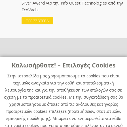
Silver Award για την Info Quest Technologies από την
EcoVadis
ΠΕΡΙΣΣΟΤΕΡΑ
Χρήσιμα
Χρήσιμα
Καλωσήρθατε! – Επιλογές Cookies
Επικοινωνία
Νέα
Στην ιστοσελίδα μας χρησιμοποιούμε τα cookies που είναι
Media Kit
Καριέρα
τεχνικώς αναγκαία για την ορθή και αποτελεσματική
Όμιλος Quest
λειτουργία της και για την αποθήκευση των επιλογών σας σε
Site Map
σχέση με τα προαιρετικά cookies. Με την συγκατάθεσή σας θα
χρησιμοποιήσουμε όποιες από τις ακόλουθες κατηγορίες
προαιρετικών cookies επιλέξετε (προτιμήσεων, στατιστικών,
εμπορικής προώθησης). Μπορείτε να ενημερωθείτε για κάθε
κατηγορία cookies που χρησιμοποιούμε επιλέγοντας το μενού